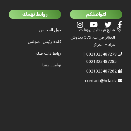
لتواصلكم
روابط تهمك
شارع فرانكلين روزفلت
حول المجلس
الجزائر ص.ب. 575 ديدوش
كلمة رئيس المجلس
مراد – الجزائر
روابط ذات صلة
0021323487279 |
0021323487285
تواصل معنا
0021323487262
contact@hcla.dz