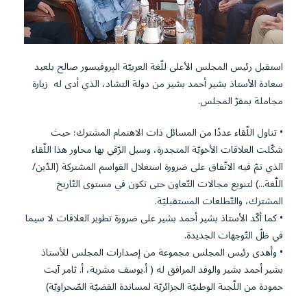
استقبل رئيس المجلس الأعلى للّغة العربيّة الپروفيسور صالح بلعيد
سعادة الأستاذ بشير أحمد بشير من دولة التشاد، الذي أدى له زيارة
مجاملة بمقرّ المجلس.
• تناول اللّقاء عددًا من المسائل ذات الاهتمام المشترك؛ حيث
شكّلت العلاقات الأخويّة المتجدرة، وسبل الرّقي بها محاور هذا اللّقاء
الذي تمّ فيه الاتّفاق على ضرورة استغلال القواسم المشتركة (الدّين/
اللّغة...) لتنويع مجالات التّعاون حتى تكون في مستوى التّاريخ
المشترك، والتّطلعات المستقبليّة.
• كما أكّد الأستاذ بشير أحمد بشير على ضرورة تطوير العلاقات لا سيما
في ظلّ التّوجهات الجديدة.
• وأهدى رئيس المجلس مجموعة من إصدارات المجلس للأستاذ
بشير أحمد بشير والوفد المرافق له ( أ.يوسف مشرية، أ. ثامر آيت
حمودة من اللّجنة الوطنيّة الجزائريّة لمساندة القضيّة الصّحراويّة)