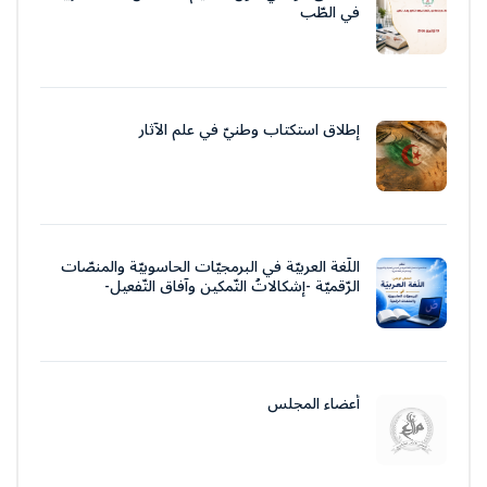
في الطّب
إطلاق استكتاب وطنيّ في علم الآثار
اللّغة العربيّة في البرمجيّات الحاسوبيّة والمنصّات
الرّقميّة -إشكالاتُ التّمكين وآفاق التّفعيل-
أعضاء المجلس