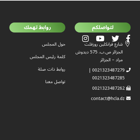
لتواصلكم
روابط تهمك
شارع فرانكلين روزفلت
حول المجلس
الجزائر ص.ب. 575 ديدوش
كلمة رئيس المجلس
مراد – الجزائر
روابط ذات صلة
0021323487279 |
0021323487285
تواصل معنا
0021323487262
contact@hcla.dz