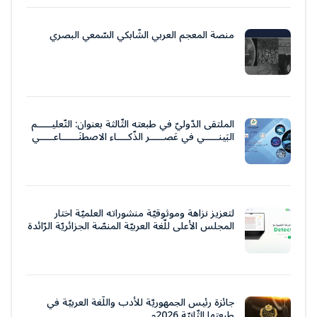
منصة المعجم العربي الشّابكي السّمعي البصري
الملتقى الدّوليّ في طبعته الثّالثة بعنوان: التّعليـــــم
البَينـــــي في عَصـــــر الذّكــــاء الاصطنَــــــاعـــــي
لتعزيز نزاهة وموثوقيّة منشوراته العلميّة اختار
المجلس الأعلى للّغة العربيّة المنصّة الجزائريّة الرّائدة
جائزة رئيس الجمهوريّة للأدب واللّغة العربيّة في
طبعتها الثّانيّة 2026م