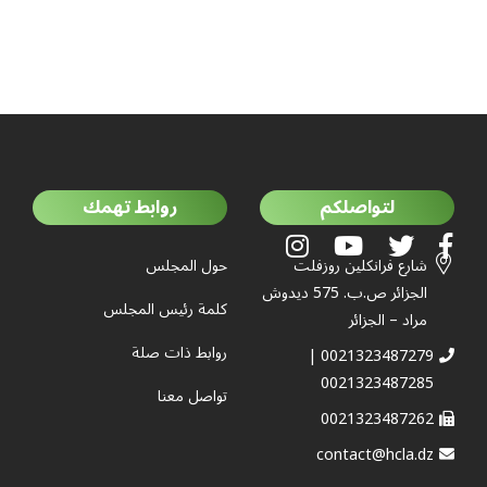
لتواصلكم
روابط تهمك
شارع فرانكلين روزفلت
حول المجلس
الجزائر ص.ب. 575 ديدوش
كلمة رئيس المجلس
مراد – الجزائر
روابط ذات صلة
0021323487279 |
0021323487285
تواصل معنا
0021323487262
contact@hcla.dz