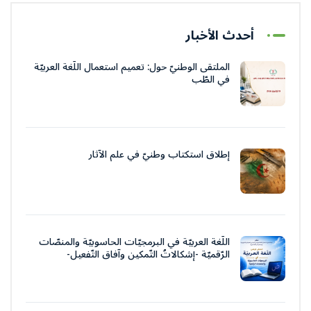
أحدث الأخبار
الملتقى الوطنيّ حول: تعميم استعمال اللّغة العربيّة
في الطّب
إطلاق استكتاب وطنيّ في علم الآثار
اللّغة العربيّة في البرمجيّات الحاسوبيّة والمنصّات
الرّقميّة -إشكالاتُ التّمكين وآفاق التّفعيل-