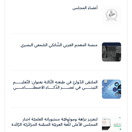
أعضاء المجلس
منصة المعجم العربي الشّابكي السّمعي البصري
الملتقى الدّوليّ في طبعته الثّالثة بعنوان: التّعليـــــم
البَينـــــي في عَصـــــر الذّكــــاء الاصطنَــــــاعـــــي
لتعزيز نزاهة وموثوقيّة منشوراته العلميّة اختار
المجلس الأعلى للّغة العربيّة المنصّة الجزائريّة الرّائدة