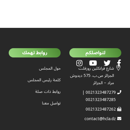
لتواصلكم
روابط تهمك
شارع فرانكلين روزفلت
حول المجلس
الجزائر ص.ب. 575 ديدوش
كلمة رئيس المجلس
مراد – الجزائر
روابط ذات صلة
0021323487279 |
0021323487285
تواصل معنا
0021323487262
contact@hcla.dz