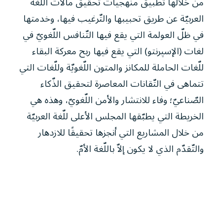
من خلالها تطبيق منهجيات تحقيق مآلات اللّغة
العربيّة عن طريق تحبيبها والتّرغيب فيها، وخدمتها
في ظلّ العولمة التي يقع فيها التّنافس اللّغويّ في
لغات (الإسپرنتو) التي يقع فيها ربح معركة البقاء
للّغات الحاملة للمكانز والمتون اللّغويّة وللّغات التي
تتماهى في التّقانات المعاصرة لتحقيق الذّكاء
الصّناعيّ؛ وفاء للانتشار والأمن اللّغويّ، وهذه هي
الخريطة التي يطبّقها المجلس الأعلى للّغة العربيّة
من خلال المشاريع التي أنجزها تحقيقًا للازدهار
والتّقدّم الذي لا يكون إلاّ باللّغة الأمّ.