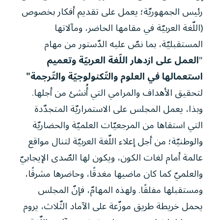
رئيس الجمهوريّة؛ يعمل على تقديم أفكار بخصوص
(اللّغة العربيّة في مقامها الحاضر، ومآلاتها
المستقبليّة، بما نصّ عليه الدّستور من مهام
"
العمل على ازدهار اللّغة العربيّة وتعميم
استعمالها في العلوم والتّكنولوجيّة والتّرجمة"
لتحقيق الأهداف والمرامي التي أُنشئ من أجلها.
وبذا، يعمل المجلس على الاستمراريّة المتجدّدة
التي استقاها من المرجعيّات العلميّة والحضاريّة
والوطنيّة؛ من أجل إعلاء اللّغة العربيّة لتنال مواقع
عالمة أمام لغات الكون، ويكون لها الصّدى الإيجابيّ
والعلميّ كما كان ماضيها مغدقًا، وحاضرها مشرقًا،
ومستقبلها مفلقًا. ولهذه المهامّ، فإنّ المجلس
يحمل خريطة طريق موزّعة على الآماد الثّلاث، يروم