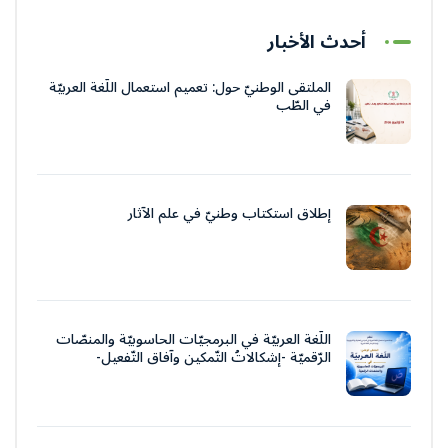
أحدث الأخبار
الملتقى الوطنيّ حول: تعميم استعمال اللّغة العربيّة
في الطّب
إطلاق استكتاب وطنيّ في علم الآثار
اللّغة العربيّة في البرمجيّات الحاسوبيّة والمنصّات
الرّقميّة -إشكالاتُ التّمكين وآفاق التّفعيل-