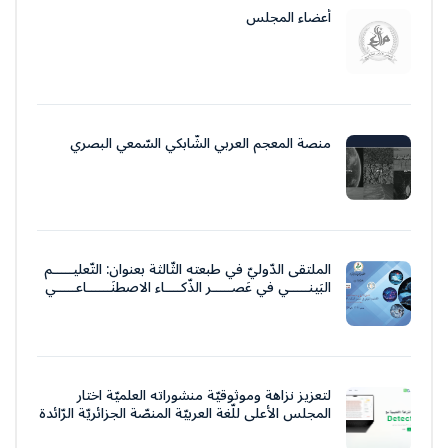
أعضاء المجلس
منصة المعجم العربي الشّابكي السّمعي البصري
الملتقى الدّوليّ في طبعته الثّالثة بعنوان: التّعليـــــم
البَينـــــي في عَصـــــر الذّكــــاء الاصطنَــــــاعـــــي
لتعزيز نزاهة وموثوقيّة منشوراته العلميّة اختار
المجلس الأعلى للّغة العربيّة المنصّة الجزائريّة الرّائدة