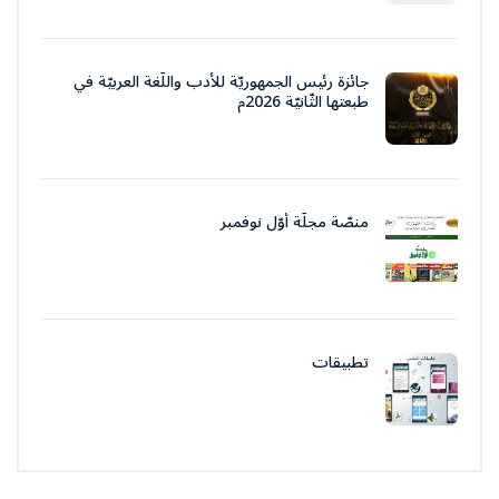
جائزة رئيس الجمهوريّة للأدب واللّغة العربيّة في
طبعتها الثّانيّة 2026م
منصّة مجلّة أوّل نوفمبر
تطبيقات