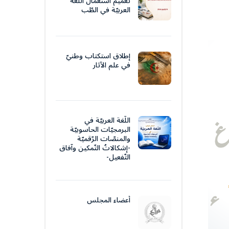
تعميم استعمال اللّغة
العربيّة في الطّب
إطلاق استكتاب وطنيّ
في علم الآثار
اللّغة العربيّة في
البرمجيّات الحاسوبيّة
والمنصّات الرّقميّة
-إشكالاتُ التّمكين وآفاق
التّفعيل-
أعضاء المجلس