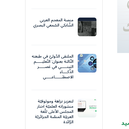
منصة المعجم العربي
الشّابكي السّمعي البصري
الملتقى الدّوليّ في طبعته
الثّالثة بعنوان: التّعليـــــم
البَينـــــي في عَصـــــر
الذّكــــاء
الاصطنَــــــاعـــــي
لتعزيز نزاهة وموثوقيّة
منشوراته العلميّة اختار
المجلس الأعلى للّغة
العربيّة المنصّة الجزائريّة
يد
الرّائدة