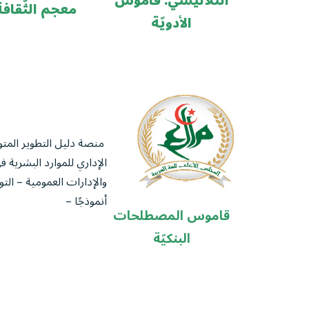
التّلاليسي: قاموس
معجم الثّقافة 
الأدويّة
منصة دليل التطوير المت
الإداري للموارد البشرية
والإدارات العمومية – الت
أنموذجًا –
قاموس المصطلحات
البنكيّة