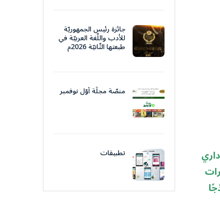
جائزة رئيس الجمهوريّة
للأدب واللّغة العربيّة في
طبعتها الثّانيّة 2026م
منصّة مجلّة أوّل نوفمبر
تطبيقات
داري
رات
ًا