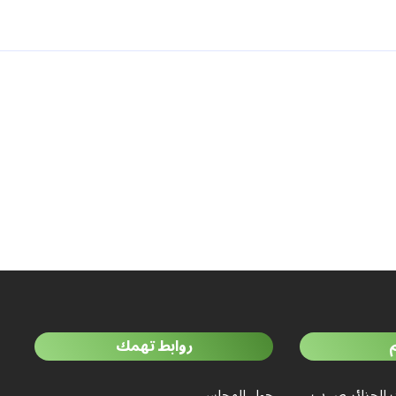
روابط تهمك
 الجزائر ص.ب.
حول المجلس