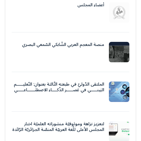
أعضاء المجلس
منصة المعجم العربي الشّابكي السّمعي البصري
الملتقى الدّوليّ في طبعته الثّالثة بعنوان: التّعليـــــم
البَينـــــي في عَصـــــر الذّكــــاء الاصطنَــــــاعـــــي
لتعزيز نزاهة وموثوقيّة منشوراته العلميّة اختار
المجلس الأعلى للّغة العربيّة المنصّة الجزائريّة الرّائدة