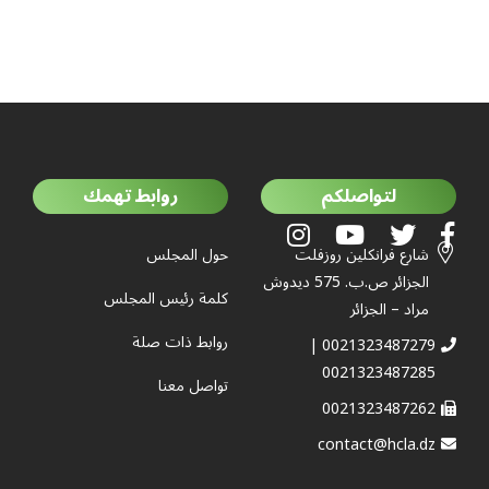
لتواصلكم
روابط تهمك
شارع فرانكلين روزفلت
حول المجلس
الجزائر ص.ب. 575 ديدوش
كلمة رئيس المجلس
مراد – الجزائر
روابط ذات صلة
0021323487279 |
0021323487285
تواصل معنا
0021323487262
contact@hcla.dz