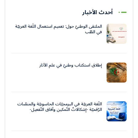
أحدث الأخبار
الملتقى الوطنيّ حول: تعميم استعمال اللّغة العربيّة
في الطّب
إطلاق استكتاب وطنيّ في علم الآثار
اللّغة العربيّة في البرمجيّات الحاسوبيّة والمنصّات
الرّقميّة -إشكالاتُ التّمكين وآفاق التّفعيل-