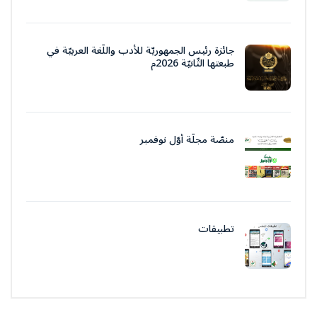
جائزة رئيس الجمهوريّة للأدب واللّغة العربيّة في
طبعتها الثّانيّة 2026م
منصّة مجلّة أوّل نوفمبر
تطبيقات